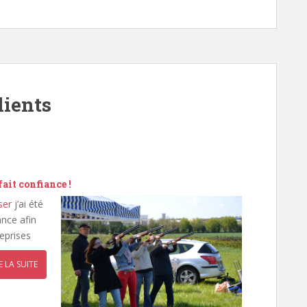
lients
ait confiance !
ser
j’ai été
ance afin
reprises
E LA SUITE