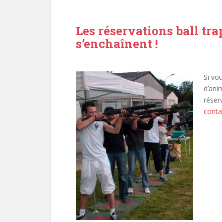
Les réservations ball tra
s’enchaînent !
Si vo
d’ani
réser
conta