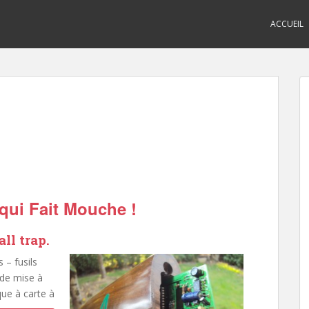
ACCUEIL
 qui Fait Mouche !
all trap.
 – fusils
 de mise à
que à carte à