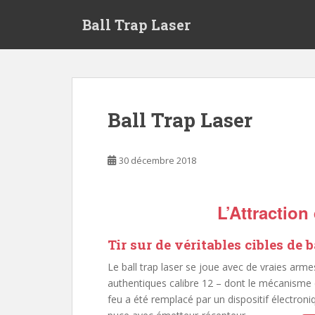
S
Ball Trap Laser
k
i
p
t
A
o
Propos
m
Ball Trap Laser
a
!
i
n
30 décembre 2018
c
o
n
L’Attraction
t
e
Tir sur de véritables cibles de b
n
t
Le ball trap laser se joue avec de vraies armes
authentiques calibre 12 – dont le mécanisme
feu a été remplacé par un dispositif électroni